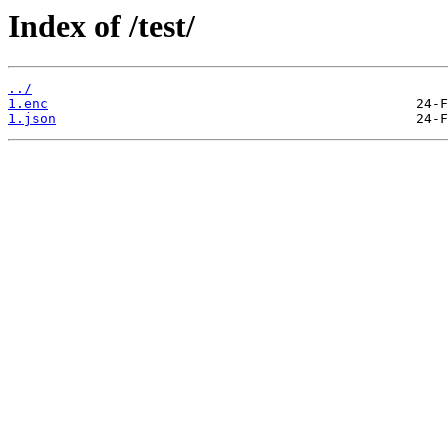
Index of /test/
../
1.enc
1.json